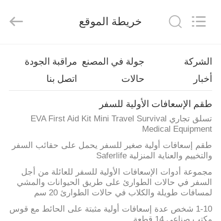
2026
Saferlife
Products
خريطة الموقع
Co.,
Ltd..
All
Rights
Reserved.
المنزل
الشركة
جولة في المصنع
مراقبة الجودة
أخبار
حالات
اتصل بنا
المنتجات
طقم الإسعافات الأولية للسفر
حولنا
تسلق تجاري EVA First Aid Kit Mini Travel Survival
Medical Equipment
جولة
طقم إسعافات أولية صغير للسفر يحمل على حقائب السفر
والتخييم والعناية المنزلية Saferlife
في
مجموعة أدوات الإسعافات الأولية للسفر للعائلة من أجل
المصنع
السفر في حالات الطوارئ على طريق الحيوانات والمشي
لمسافات طويلة والكلاب في حالات الطوارئ 20 سم
مراقبة
1-10 شخص عدة إسعافات أولية مثبتة على الحائط مع قوس
مكتب صناعي 14 قطعة