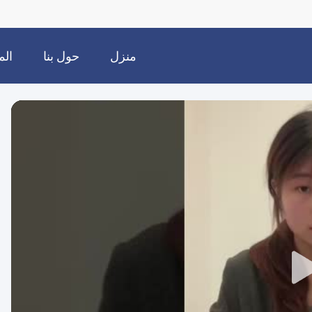
منزل
حول بنا
الم