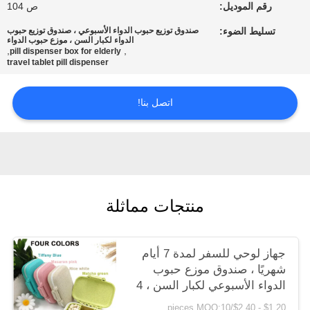
رقم الموديل:
ص 104
سياسة
تسليط الضوء:
صندوق توزيع حبوب الدواء الأسبوعي ، صندوق توزيع حبوب
الدواء لكبار السن ، موزع حبوب الدواء
,
,
pill dispenser box for elderly
الخصوصية
travel tablet pill dispenser
اتصل بنا!
منتجات مماثلة
جهاز لوحي للسفر لمدة 7 أيام
شهريًا ، صندوق موزع حبوب
الدواء الأسبوعي لكبار السن ، 4
حافظات كمبيوتر ، 3 علب قابلة
$1.20 - $2.40/pieces MOQ:10