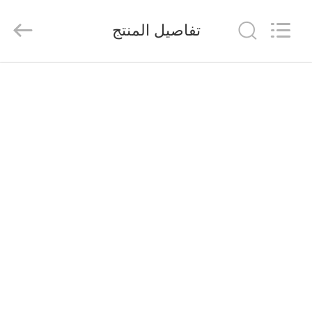
2026
Saferlife
Products
تفاصيل المنتج
Co.,
Ltd..
All
Rights
Reserved.
المنزل
المنتجات
حولنا
جولة
في
المصنع
مراقبة