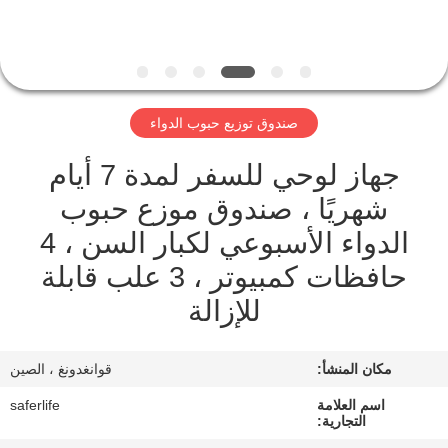
الجودة
اتصل
بنا
صندوق توزيع حبوب الدواء
جهاز لوحي للسفر لمدة 7 أيام
أخبار
شهريًا ، صندوق موزع حبوب
القضايا
الدواء الأسبوعي لكبار السن ، 4
حافظات كمبيوتر ، 3 علب قابلة
اطلب
للإزالة
اقتباس
مكان المنشأ:
قوانغدونغ ، الصين
خريطة
اسم العلامة
saferlife
التجارية:
الموقع