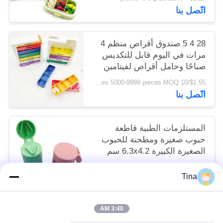
للإزالة
اتّصل بنا
28 4 5 صندوق أقراص منظم 4
مرات في اليوم قابل للتكديس
صباحًا وحامل أقراص لفيتامين
$1.55/pieces 5000-9999 pieces MOQ:10
اتّصل بنا
المستلزمات الطبية قاطعة
حبوب صغيرة ومطحنة للحبوب
الصغيرة الكبيرة 6.3x4.2 سم
$0.80/pieces 400-799 pieces MOQ:10
Tina
اتّصل بنا
3:40 AM
فئات شعبية
جميع