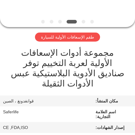
الجودة
اتصل
بنا
طقم الإسعافات الأولية للسيارة
مجموعة أدوات الإسعافات
أخبار
الأولية لعربة التخييم توفر
القضايا
صناديق الأدوية البلاستيكية عبس
الأدوات الثقيلة
اطلب
اقتباس
مكان المنشأ:
قوانغدونغ ، الصين
اسم العلامة
Saferlife
التجارية:
خريطة
إصدار الشهادات:
CE ,FDA,ISO
الموقع