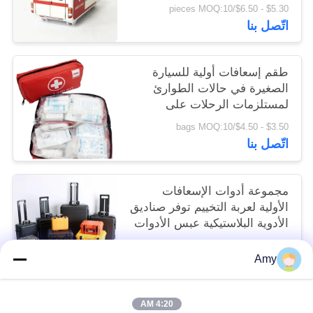
للأطفال 23 سنتيمتر
$5.30 - $6.50/pieces MOQ:10
اتّصل بنا
طقم إسعافات أولية للسيارة
الصغيرة في حالات الطوارئ
لمستلزمات الرحلات على
الطريق للمركبة الخارجية DIN
$3.50 - $4.50/bags MOQ:10
13164
اتّصل بنا
مجموعة أدوات الإسعافات
الأولية لعربة التخييم توفر صناديق
الأدوية البلاستيكية عبس الأدوات
الثقيلة
$9.00 - $49.00/pieces MOQ:10
Amy
اتّصل بنا
4:20 AM