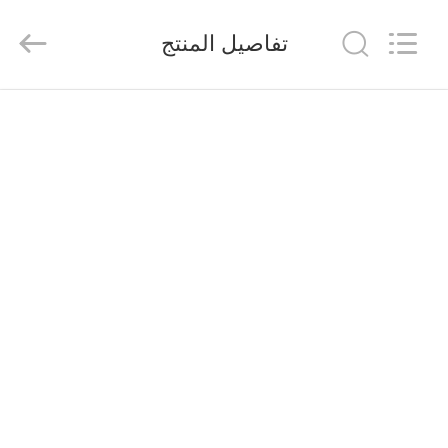
2026
Saferlife
Products
تفاصيل المنتج
Co.,
Ltd..
All
Rights
Reserved.
المنزل
المنتجات
حولنا
جولة
في
المصنع
مراقبة