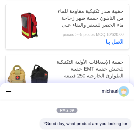
حقيبة صدر تكتيكية مقاومة للماء
من النايلون حقيبة ظهر زجاجة
ماء الخصر للسفر والبقاء على
قيد الحياة والعتاد 70 لتر
$20.00/pieces >=5 pieces MOQ:10
اتّصل بنا
حقيبة الإسعافات الأولية التكتيكية
للجيش حقيبة EMT حقيبة
الطوارئ الخارجية 250 قطعة
200 قطعة
$12.50/pieces 150-499 pieces MOQ:10
michael
اتّصل بنا
2:09 PM
فئات شعبية
جميع
Good day, what product are you looking for?