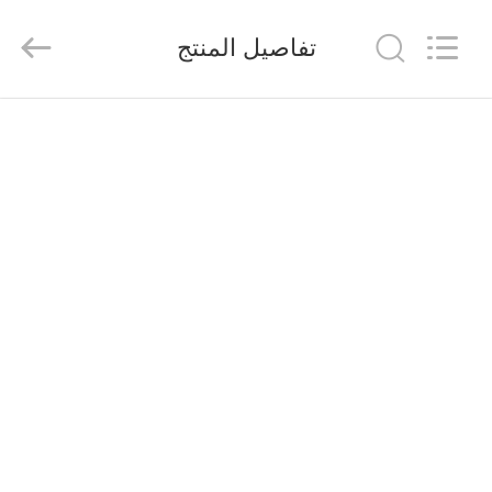
2026
Saferlife
Products
تفاصيل المنتج
Co.,
Ltd..
All
Rights
Reserved.
المنزل
المنتجات
حولنا
جولة
في
المصنع
مراقبة