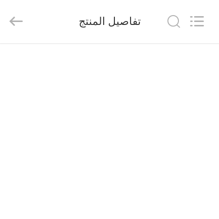
2026
Saferlife
Products
تفاصيل المنتج
Co.,
Ltd..
All
Rights
Reserved.
المنزل
المنتجات
حولنا
جولة
في
المصنع
مراقبة