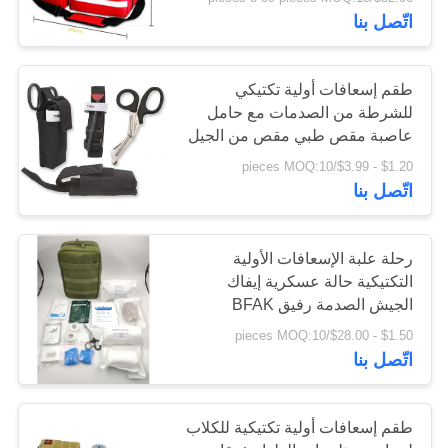
الجودة
اتّصل بنا
اتصل
طقم إسعافات أولية تكتيكي
بنا
للشرطة من الصدمات مع حامل
عاصبة مقص طبي مقص من الجيل
7
$1.20 - $3.99/pieces MOQ:10
أخبار
اتّصل بنا
القضايا
رحلة علبة الإسعافات الأولية
التكتيكية حالة عسكرية إيفاك
اطلب
الجيش الصدمة رفيق BFAK
الإمدادات الجماعية حقيبة البقاء
اقتباس
$1.50 - $28.00/pieces MOQ:10
اتّصل بنا
خريطة
طقم إسعافات أولية تكتيكية للكلاب
الموقع