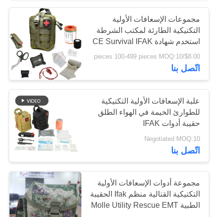
مجموعات الإسعافات الأولية
التكتيكية الطارئة لمكتب الشرطة
استخدم شهادة CE Survival IFAK
$8.00/pieces 100-499 pieces MOQ:10
اتّصل بنا
علبة الإسعافات الأولية التكتيكية
للطوارئ الخيمة في الهواء الطلق
حقيبة أدوات IFAK
Negotiated MOQ:10
اتّصل بنا
مجموعة أدوات الإسعافات الأولية
التكتيكية القتالية منظم Ifak الحقيبة
الطبية Molle Utility Rescue EMT
في الهواء الطلق حقيبة إنقاذ