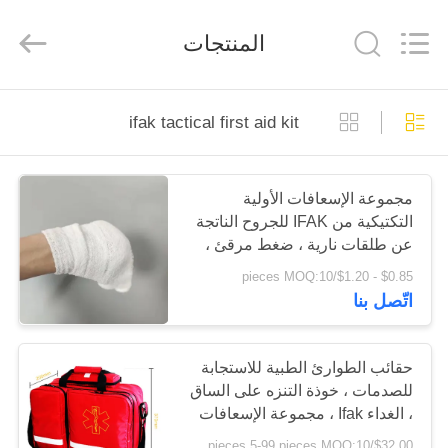
2026
Saferlife
Products
المنتجات
Co.,
Ltd..
All
Rights
Reserved.
المنزل
ifak tactical first aid kit
المنتجات
مجموعة الإسعافات الأولية
التكتيكية من IFAK للجروح الناتجة
حولنا
عن طلقات نارية ، ضغط مرقئ ،
شاش معقم مطوي
$0.85 - $1.20/pieces MOQ:10
جولة
اتّصل بنا
في
المصنع
حقائب الطوارئ الطبية للاستجابة
للصدمات ، خوذة التنزه على الساق
، الغداء Ifak ، مجموعة الإسعافات
مراقبة
الأولية التكتيكية 45 سم
$32.00/pieces 5-99 pieces MOQ:10