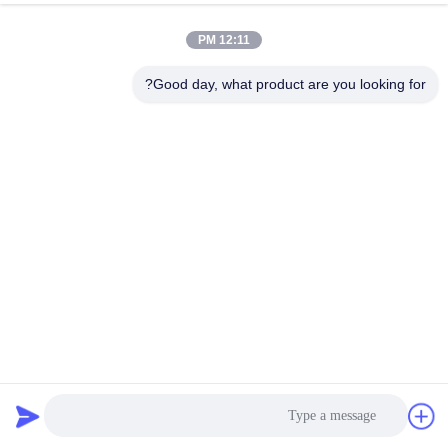
الجودة
12:11 PM
اتصل
Good day, what product are you looking for?
بنا
أخبار
القضايا
اطلب
اقتباس
الطوارئ الطبية قابلة للطي نقالة الطوارئ سيارة إسعاف قابلة
للطي نقالة الطوارئ الطبية عدة للسيارة
خريطة
لوازم معدات الإسعافات الأولية
2025-12-26
الموقع