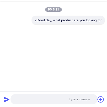
الجودة
5:23 PM
اتصل
Good day, what product are you looking for?
بنا
أخبار
القضايا
اطلب
اقتباس
حقيبة ظهر إسعافات أولية للسفر للتخييم والتنزه والحريق في
حالات الطوارئ
خريطة
طقم الإسعافات الأولية للسفر
2025-12-26
الموقع