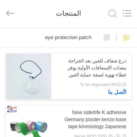
2026
Saferlife
Products
المنتجات
Co.,
Ltd..
All
Rights
Reserved.
المنزل
eye protection patch
المنتجات
درع شفاف للعين بعد الجراحة
معدات الإسعافات الأولية يوفر
حولنا
غطاء تهوية لصقة حماية العين
To be negociated MOQ:10
جولة
اتّصل بنا
في
المصنع
New saferlife K adhesive
Germany plaster kenzo kase
tape kinesiology Japanese
مراقبة
$1.25 - $1.85/pieces MOQ:10