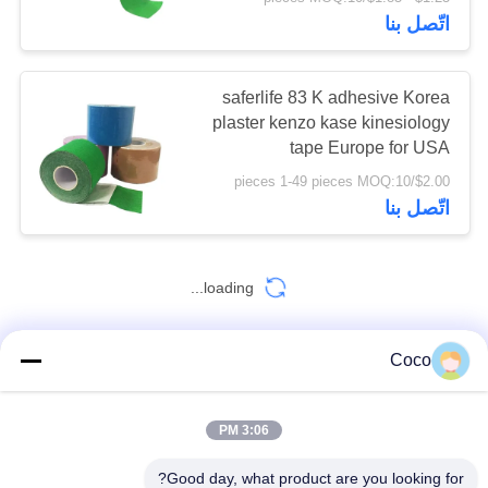
الجودة
اتّصل بنا
اتصل
saferlife 83 K adhesive Korea
بنا
plaster kenzo kase kinesiology
tape Europe for USA
$2.00/pieces 1-49 pieces MOQ:10
أخبار
اتّصل بنا
القضايا
loading...
اطلب
Coco
اقتباس
اتصل بنا!
خريطة
3:06 PM
فئات شعبية
جميع
الموقع
Good day, what product are you looking for?