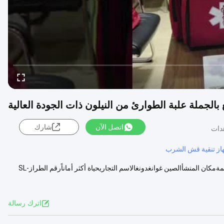
 بالجملة علبة الطوارئ من النيلون ذات الجودة العالية
اتصل الآن
شارك
از تنقية قش الشرب
حقيبة الطوارئ من النيلون حقيبة الإسعافات الأولية المتنقلةالمواصفاتالبندالقيمةمكان المنشأالصين غوانغدونغالاسم التجاريحياة أكثر أماناًرقم الطرازSL-
اترك رسالة