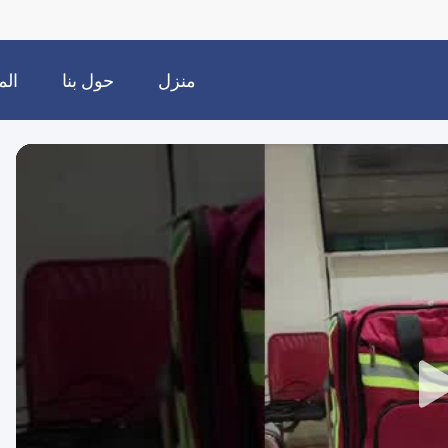
منزل
حول بنا
الم