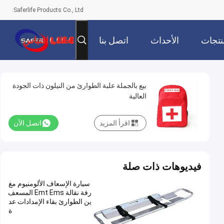
Saferlife Products Co., Ltd.
نتجات
الأحداث
اتصل بنا
طلب اقتباس
بيع بالجملة علبة الطوارئ من النيلون ذات الجودة
العالية
اقرأ المزيد
اتصل الآن
فيديوهات ذات صلة
سيارة الإسعاف الألومنيوم مغ
رفة نقالة Emt Ems المسعف
ين الطوارئ بقاء الإمدادات عد
ة