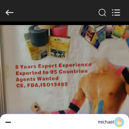
2026
Saferlife
Products
Co.,
Ltd..
All
Rights
Reserved.
المنزل
المنتجات
حولنا
جولة
في
المصنع
مراقبة
michael