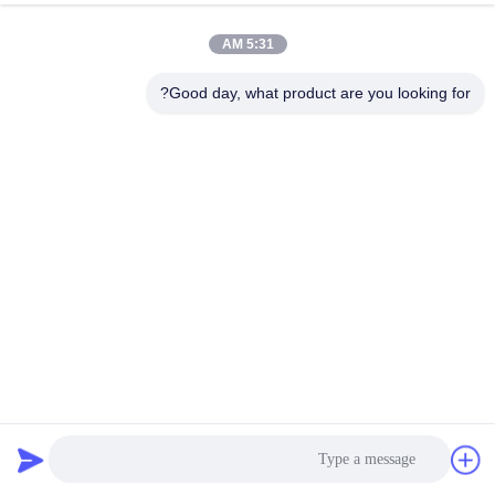
الجودة
5:31 AM
اتصل
Good day, what product are you looking for?
بنا
أخبار
القضايا
اطلب
اقتباس
شريط لاصق طبي مرن طبي للبيع بالجملة
خريطة
ضمادات الشريط الطبي
2025-12-26
الموقع