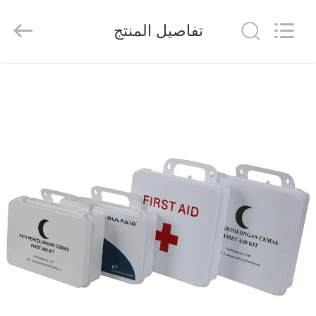
2026
Saferlife
Products
تفاصيل المنتج
Co.,
Ltd..
All
Rights
Reserved.
المنزل
المنتجات
حولنا
جولة
في
المصنع
مراقبة