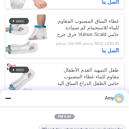
اتّصل بنا
غطاء الساق المصبوب المقاوم
للماء للاستحمام كم ضمادة
حامي Vulnus Scald حرق جرح
الكاحل
$3.80/pieces 100-999 pieces MOQ:10
اتّصل بنا
طفل التمهيد القدم الأطفال
مقاوم للماء غطاء المصبوب
حامي الطفل الذراع الساق اليد
بركة
To be negociated MOQ:10
Amy
اتّصل بنا
9:40 PM
فئات شعبية
جميع