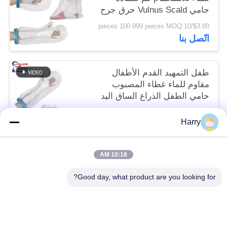
حامي Vulnus Scald حرق جرح
الكاحل
$3.80/pieces 100-999 pieces MOQ:10
اتّصل بنا
طفل التمهيد القدم الأطفال
مقاوم للماء غطاء المصبوب
حامي الطفل الذراع الساق اليد
بركة
To be negociated MOQ:10
Harry
اتّصل بنا
10:18 AM
فئات شعبية
جميع
Good day, what product are you looking for?
طقم الإسعافات الأولية المحمولة
طقم الإسعافات الأولية للسفر