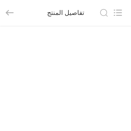
2026
Saferlife
Products
تفاصيل المنتج
Co.,
Ltd..
All
Rights
Reserved.
المنزل
المنتجات
حولنا
جولة
في
المصنع
مراقبة