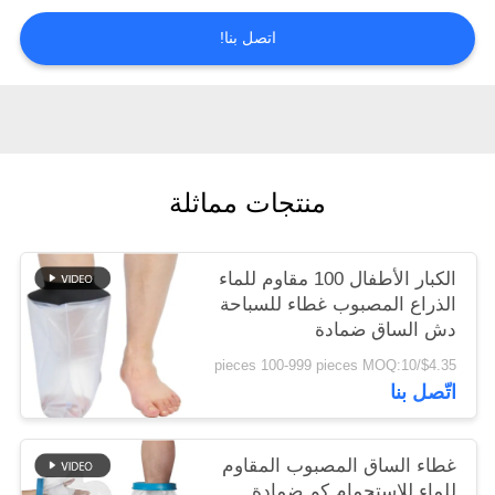
اتصل بنا!
سياسة
الخصوصية
منتجات مماثلة
الكبار الأطفال 100 مقاوم للماء
الذراع المصبوب غطاء للسباحة
دش الساق ضمادة
$4.35/pieces 100-999 pieces MOQ:10
اتّصل بنا
غطاء الساق المصبوب المقاوم
للماء للاستحمام كم ضمادة