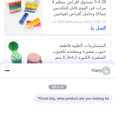
28 4 5 صندوق أقراص منظم 4
مرات في اليوم قابل للتكديس
صباحًا وحامل أقراص لفيتامين
$1.55/pieces 5000-9999 pieces MOQ:10
اتّصل بنا
المستلزمات الطبية قاطعة
حبوب صغيرة ومطحنة للحبوب
الصغيرة الكبيرة 6.3x4.2 سم
$0.80/pieces 400-799 pieces MOQ:10
Harry
اتّصل بنا
4:18 AM
فئات شعبية
جميع
Good day, what product are you looking for?
طقم الإسعافات الأولية المحمولة
طقم الإسعافات الأولية للسفر