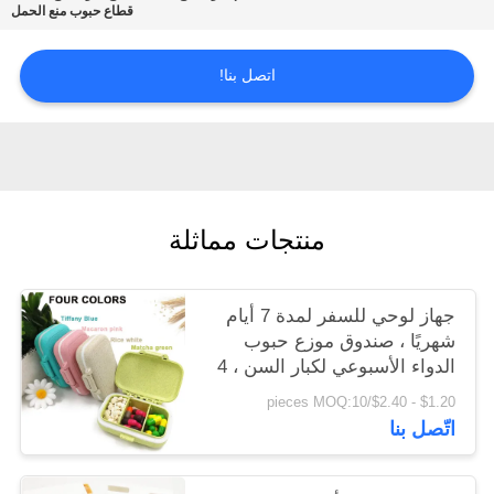
قطاع حبوب منع الحمل
سياسة
اتصل بنا!
الخصوصية
منتجات مماثلة
جهاز لوحي للسفر لمدة 7 أيام
شهريًا ، صندوق موزع حبوب
الدواء الأسبوعي لكبار السن ، 4
حافظات كمبيوتر ، 3 علب قابلة
$1.20 - $2.40/pieces MOQ:10
للإزالة
اتّصل بنا