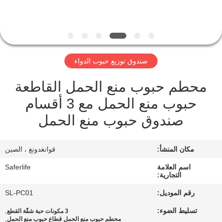
الجودة
اتصل
بنا
صندوق توزيع حبوب الدواء
محطم حبوب منع الحمل القاطعة
أخبار
حبوب منع الحمل مع 3 أقسام
القضايا
صندوق حبوب منع الحمل
اطلب
مكان المنشأ:
قوانغدونغ ، الصين
اقتباس
اسم العلامة
Saferlife
التجارية:
رقم الموديل:
SL-PC01
خريطة
تسليط الضوء:
,
3 مكونات حبة شقّة القطع
الموقع
,
محطم حبوب منع الحمل قطاع حبوب منع الحمل