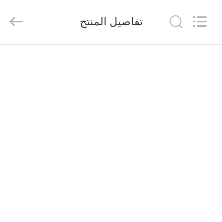
2026
Saferlife
Products
تفاصيل المنتج
Co.,
Ltd..
All
Rights
Reserved.
المنزل
المنتجات
حولنا
جولة
في
المصنع
مراقبة