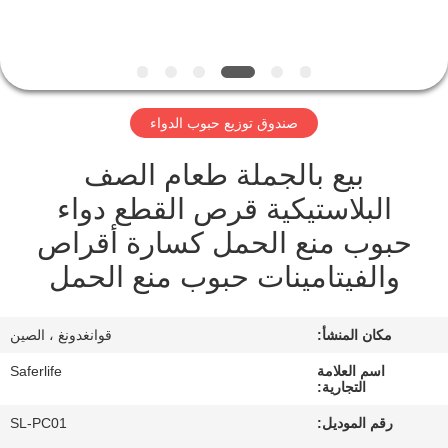
الجودة
اتصل
بنا
صندوق توزيع حبوب الدواء
بيع بالجملة طعام الصف
أخبار
البلاستيكية قرص القطع دواء
القضايا
حبوب منع الحمل كسارة أقراص
والفيتامينات حبوب منع الحمل
اطلب
اقتباس
مكان المنشأ:
قوانغدونغ ، الصين
اسم العلامة
Saferlife
التجارية:
خريطة
رقم الموديل:
SL-PC01
الموقع