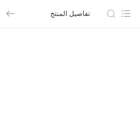
2026
Saferlife
Products
تفاصيل المنتج
Co.,
Ltd..
All
Rights
Reserved.
المنزل
المنتجات
حولنا
جولة
في
المصنع
مراقبة