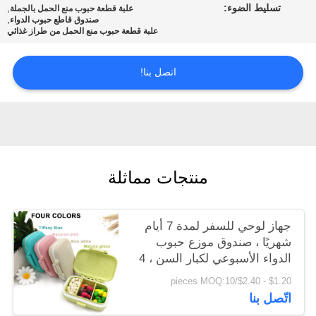
تسليط الضوء:
,
علبة قطعة حبوب منع الحمل بالجملة
,
صندوق قاطع حبوب الدواء
سياسة
علبة قطعة حبوب منع الحمل من طراز غذائي
الخصوصية
اتصل بنا!
منتجات مماثلة
جهاز لوحي للسفر لمدة 7 أيام
شهريًا ، صندوق موزع حبوب
الدواء الأسبوعي لكبار السن ، 4
حافظات كمبيوتر ، 3 علب قابلة
$1.20 - $2.40/pieces MOQ:10
للإزالة
اتّصل بنا