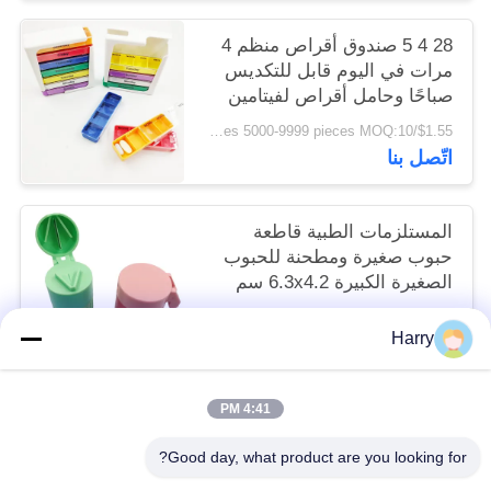
28 4 5 صندوق أقراص منظم 4
مرات في اليوم قابل للتكديس
صباحًا وحامل أقراص لفيتامين
$1.55/pieces 5000-9999 pieces MOQ:10
اتّصل بنا
المستلزمات الطبية قاطعة
حبوب صغيرة ومطحنة للحبوب
الصغيرة الكبيرة 6.3x4.2 سم
$0.80/pieces 400-799 pieces MOQ:10
Harry
اتّصل بنا
4:41 PM
فئات شعبية
جميع
Good day, what product are you looking for?