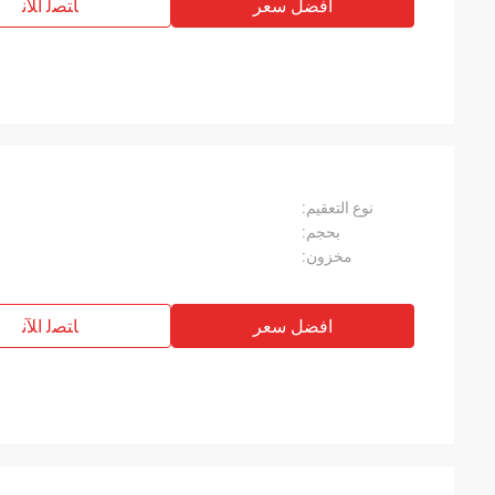
افضل سعر
ﺎﺘﺼﻟ ﺍﻶﻧ
نوع التعقيم:
بحجم:
مخزون:
افضل سعر
ﺎﺘﺼﻟ ﺍﻶﻧ