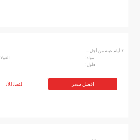
7 أيام عينة من أجل مهلة:
مواد:
الفولا
طول:
افضل سعر
ﺎﺘﺼﻟ ﺍﻶﻧ