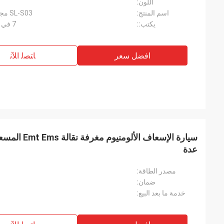
اللون:
اسم المنتج:
SL-S03 مجموعة أدوات النجاة في حالات الطوارئ
يكتب::
7 في 1 مجموعة أدوات البقاء على قيد الحياة
افضل سعر
ﺎﺘﺼﻟ ﺍﻶﻧ
سيارة الإسعاف ا
عدة
مصدر الطاقة:
ضمان:
خدمة ما بعد البيع: