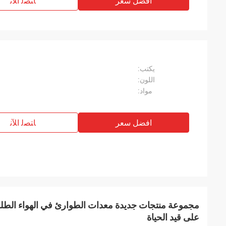
افضل سعر
ﺎﺘﺼﻟ ﺍﻶﻧ
يكتب:
اللون:
مواد:
افضل سعر
ﺎﺘﺼﻟ ﺍﻶﻧ
مجموعة منتجات جديدة معدات الطوارئ في الهواء الطلق ح
على قيد الحياة