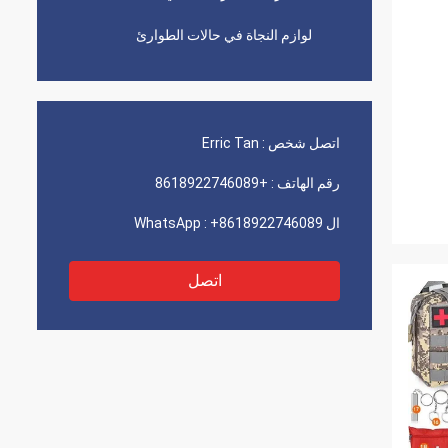
لوازم النجاة في حالات الطوارئ
اتصل شخص :
Erric Tan
رقم الهاتف :
+8618922746089
ال WhatsApp :
+8618922746089
اتصل