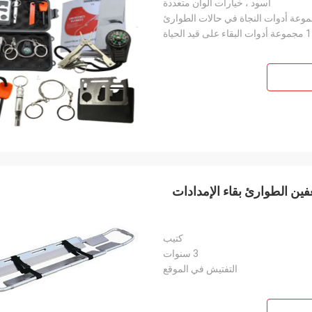
أسود ، خيارات ألوان متعددة
لألومنيوم مغرفة نقالة Emt Ems المسعفين الطوارئ بقاء الإمدادات
كتيب
3 سنوات
التفتيش في الموقع