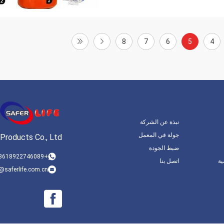
8
7
6
5
4
نبذة عن الشركة
جولة في المعمل
 Products Co., Ltd.
ضبط الجودة
+8618922746089
ة
اتصل بنا
@saferlife.com.cn