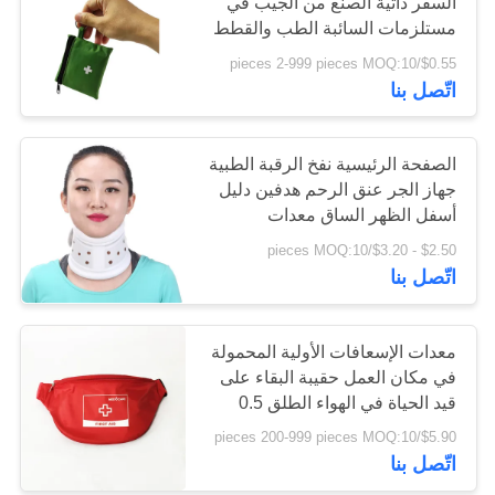
السفر ذاتية الصنع من الجيب في
مستلزمات السائبة الطب والقطط
سياسة
والحيوانات الأليفة يسهل حملها 18
$0.55/pieces 2-999 pieces MOQ:10
181
سم
الخصوصية
اتّصل بنا
لوازم معدات
الإسعافات الأولية
الصفحة الرئيسية نفخ الرقبة الطبية
جهاز الجر عنق الرحم هدفين دليل
أسفل الظهر الساق معدات
Hypertrax
$2.50 - $3.20/pieces MOQ:10
اتّصل بنا
235
مستلزمات الرعاية
معدات الإسعافات الأولية المحمولة
في مكان العمل حقيبة البقاء على
المنزلية الطبية
قيد الحياة في الهواء الطلق 0.5
كجم
$5.90/pieces 200-999 pieces MOQ:10
اتّصل بنا