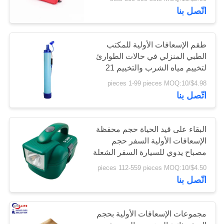
الجودة
اتّصل بنا
اتصل
45
طقم الإسعافات الأولية للمكتب
بنا
الطبي المنزلي في حالات الطوارئ
مجموعة الإسعافات
لتخييم مياه الشرب والتخييم 21
سم
الأولية التكتيكية
$4.98/pieces 1-99 pieces MOQ:10
أخبار
اتّصل بنا
القضايا
البقاء على قيد الحياة حجم محفظة
الإسعافات الأولية السفر حجم
اطلب
133
مصباح يدوي للسيارة السفر الشعلة
أداة مربع 19 سنتيمتر
اقتباس
صندوق توزيع حبوب
$4.50/pieces 112-559 pieces MOQ:10
اتّصل بنا
الدواء
خريطة
مجموعات الإسعافات الأولية بحجم
الموقع