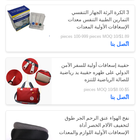
3 الكرة الرئة الجهاز التنفسي
135
التمارين الطبية التنفس معدات
ضمادات الشريط
الإسعافات الأولية المعدات
$1.89/pieces 100-999 pieces MOQ:10
الطبي
اتّصل بنا
حقيبة إسعافات أولية للسفر الآمن
الدولي على ظهره حقيبة يد رياضية
للصالة الرياضية للتنزه
9
46x20x28cm
$5-$8.00/pieces MOQ:10
طقم الإسعافات
اتّصل بنا
الأولية للسيارة
نفخ الهواء عنق الرحم الجر طوق
لتخفيف الآلام الخصر أداة
الإسعافات الأولية اللوازم والمعدات