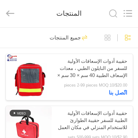
2026
Saferlife
Products
المنتجات
Co.,
Ltd..
All
Rights
Reserved.
المنزل
138
جميع المنتجات
طقم الإسعافات
المنتجات
الأولية للسفر
حقيبة أدوات الإسعافات الأولية
للسفر من النايلون الطبي ، معدات
حولنا
الإسعاف الطبية 40 سم × 30 سم ×
18 سم
$20.00/pieces 2-99 pieces MOQ:10
جولة
اتّصل بنا
77
في
طقم الإسعافات
المصنع
حقيبة أدوات الإسعافات الأولية
الطبية للسفر حقيبة الطوارئ
الأولية المحمولة
للاستخدام المنزلي في مكان العمل
مراقبة
25 سم
$2.90/sets 500-999 sets MOQ:10