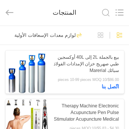
2026
Saferlife
Products
المنتجات
Co.,
Ltd..
All
Rights
Reserved.
المنزل
138
لوازم معدات الإسعافات الأولية
طقم الإسعافات
المنتجات
الأولية للسفر
بيع بالجملة 2L إلى 40L أوكسجين
طبي صهريج خزان الإمدادات الفولاذ
حولنا
سبائك Marerial
$86.00/pieces 10-99 pieces MOQ:10
جولة
اتّصل بنا
77
في
طقم الإسعافات
المصنع
Therapy Machine Electronic
Acupuncture Pen Pulse
الأولية المحمولة
Stimulator Acupuncture Medical
مراقبة
Therapy Pain Relief Massage
$4.30 - $5.83/pieces MOQ:10