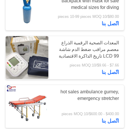
backpack with mask for sale
medical sizes for diving
سياسة
portable oxygen tanks
$80.00/pieces 10-99 pieces MOQ:10
181
الخصوصية
اتّصل بنا
لوازم معدات
الإسعافات الأولية
المعدات الصحية الرقمية الذراع
معصم مراقب ضغط الدم شاشة
LCD 99 تاريخ الذاكرة الاقتصادية
معدات الإسعافات الأولية
$7.66 - $9.66/pieces MOQ:10
اتّصل بنا
235
مستلزمات الرعاية
hot sales ambulance gurney,
emergency stretcher
المنزلية الطبية
$400.00 - $600.00/pieces MOQ:10
اتّصل بنا