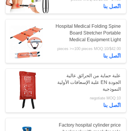
الجودة
Pen
اتّصل بنا
اتصل
45
Hospital Medical Folding Spine
بنا
Board Stretcher Portable
مجموعة الإسعافات
Medical Equipment Light
Weight Stretcher
الأولية التكتيكية
$42.00/pieces >=100 pieces MOQ:10
أخبار
اتّصل بنا
القضايا
علبة حماية من الحرائق عالية
الجودة EN علبة الإسعافات الأولية
اطلب
133
النموذجية
اقتباس
صندوق توزيع حبوب
negotiate MOQ:10
اتّصل بنا
الدواء
خريطة
Factory hospital cylinder price
الموقع