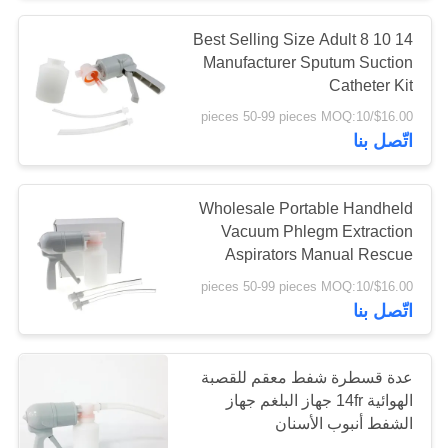
Best Selling Size Adult 8 10 14
135
Manufacturer Sputum Suction
ضمادات الشريط
Catheter Kit
$16.00/pieces 50-99 pieces MOQ:10
الطبي
اتّصل بنا
Wholesale Portable Handheld
Vacuum Phlegm Extraction
Aspirators Manual Rescue
9
Phlegm Suction 300ML
$16.00/pieces 50-99 pieces MOQ:10
طقم الإسعافات
اتّصل بنا
الأولية للسيارة
عدة قسطرة شفط معقم للقصبة
الهوائية 14fr جهاز البلغم جهاز
الشفط أنبوب الأسنان