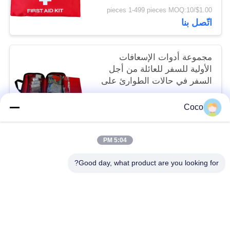
Saferlife
$1.00/pieces 1-499 pieces MOQ:10
اتّصل بنا
مجموعة أدوات الإسعافات
الأولية للسفر للعائلة من أجل
السفر في حالات الطوارئ على
طريق الحيوانات والمشي
$6.40/sets 500-999 sets MOQ:10
لمسافات طويلة والكلاب في
Coco
اتّصل بنا
حالات الطوارئ 20 سم
5:04 PM
فئات شعبية
جميع
Good day, what product are you looking for?
طقم الإسعافات الأولية المحمولة
طقم الإسعافات الأولية للسفر
صندوق توزيع حبوب الدواء
مجموعة الإسعافات الأولية التكتيكية