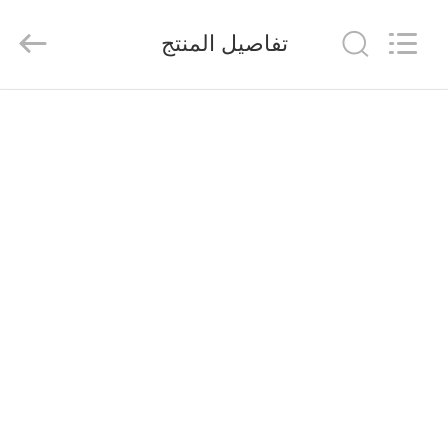
2026
Saferlife
Products
تفاصيل المنتج
Co.,
Ltd..
All
Rights
Reserved.
المنزل
المنتجات
حولنا
جولة
في
المصنع
مراقبة