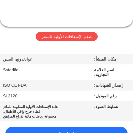
الجودة
اتصل
بنا
طقم الإسعافات الأولية للسفر
أخبار
مكان المنشأ:
غوانغدونغ، الصين
القضايا
اسم العلامة
Saferlife
التجارية:
إصدار الشهادات:
ISO CE FDA
اطلب
رقم الموديل:
SL2120
اقتباس
تسليط الضوء:
,
علبة الإسعافات الأولية المقاومة للماء
,
غطاء جرح واقي للأطفال
مجموعة رياضات مائية لذراع المراهق
خريطة
الموقع