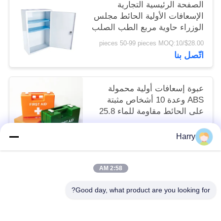
الصفحة الرئيسية التجارية
الإسعافات الأولية الحائط مجلس
الوزراء حاوية مربع الطب الصلب
المعادن
$28.00/pieces 50-99 pieces MOQ:10
اتّصل بنا
عبوة إسعافات أولية محمولة
ABS وعدة 10 أشخاص مثبتة
على الحائط مقاومة للماء 25.8
سم
$7.80/pieces 100-999 pieces MOQ:10
Harry
اتّصل بنا
2:58 AM
فئات شعبية
جميع
Good day, what product are you looking for?
طقم الإسعافات الأولية المحمولة
طقم الإسعافات الأولية للسفر