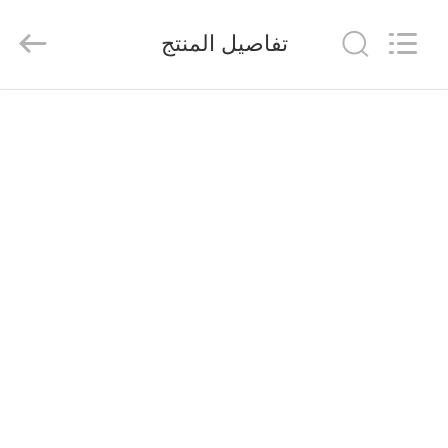
2026
Saferlife
Products
تفاصيل المنتج
Co.,
Ltd..
All
Rights
Reserved.
المنزل
المنتجات
حولنا
جولة
في
المصنع
مراقبة