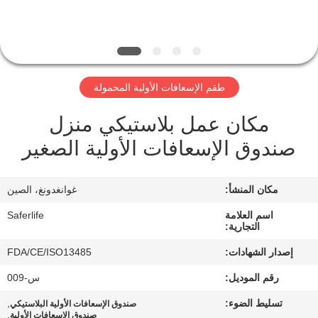
الجودة
اتصل
بنا
طقم الإسعافات الأولية المحمولة
مكان عمل بلاستيكي منزل
أخبار
صندوق الإسعافات الأولية الصغير
القضايا
مكان المنشأ:
غوانغدونغ، الصين
اطلب
اسم العلامة
Saferlife
التجارية:
اقتباس
إصدار الشهادات:
FDA/CE/ISO13485
رقم الموديل:
س-009
خريطة
تسليط الضوء:
,
الموقع
صندوق الإسعافات الأولية البلاستيكي
,
صندوق الإسعافات الأولية