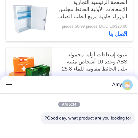
الصفحة الرئيسية التجارية
الإسعافات الأولية الحائط مجلس
الوزراء حاوية مربع الطب الصلب
المعادن
$28.00/pieces 50-99 pieces MOQ:10
اتّصل بنا
عبوة إسعافات أولية محمولة
ABS وعدة 10 أشخاص مثبتة
على الحائط مقاومة للماء 25.8
سم
$7.80/pieces 100-999 pieces MOQ:10
Amy
اتّصل بنا
5:34 AM
فئات شعبية
جميع
Good day, what product are you looking for?
طقم الإسعافات الأولية المحمولة
طقم الإسعافات الأولية للسفر