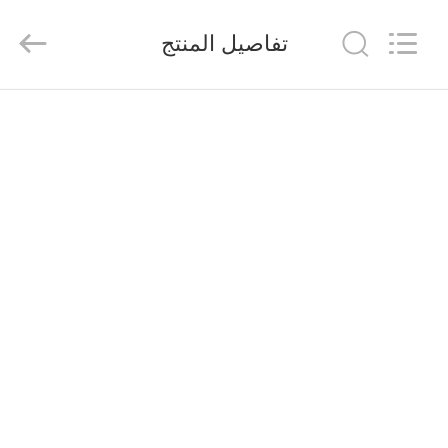
2026
Saferlife
Products
تفاصيل المنتج
Co.,
Ltd..
All
Rights
Reserved.
المنزل
المنتجات
حولنا
جولة
في
المصنع
مراقبة