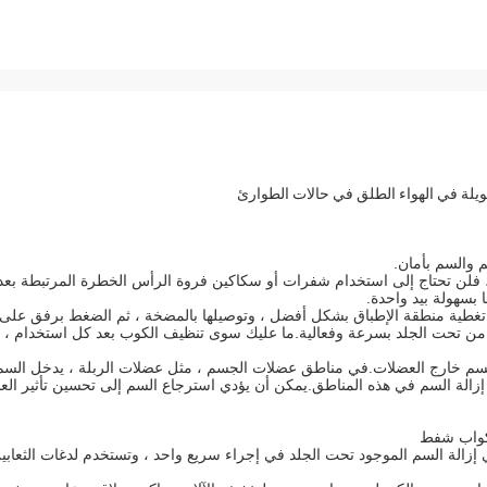
يلة في الهواء الطلق في حالات الطوارئ
والسم بأمان.
، فلن تحتاج إلى استخدام شفرات أو سكاكين فروة الرأس الخطرة المرتبطة بعد
سهولة بيد واحدة.
نها تغطية منطقة الإطباق بشكل أفضل ، وتوصيلها بالمضخة ، ثم الضغط برفق على
من تحت الجلد بسرعة وفعالية.ما عليك سوى تنظيف الكوب بعد كل استخدام ،
م خارج العضلات.في مناطق عضلات الجسم ، مثل عضلات الربلة ، يدخل السم
إزالة السم في هذه المناطق.يمكن أن يؤدي استرجاع السم إلى تحسين تأثير العل
أكواب شفط
 إزالة السم الموجود تحت الجلد في إجراء سريع واحد ، وتستخدم لدغات الثعابي