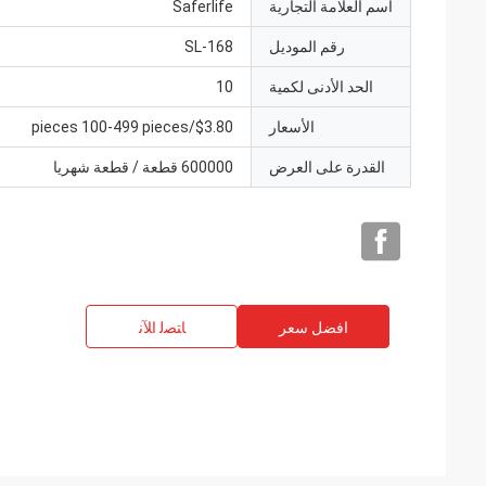
اسم العلامة التجارية
Saferlife
رقم الموديل
SL-168
الحد الأدنى لكمية
10
الأسعار
$3.80/pieces 100-499 pieces
القدرة على العرض
600000 قطعة / قطعة شهريا
افضل سعر
ﺎﺘﺼﻟ ﺍﻶﻧ