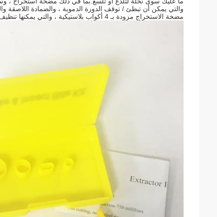
ما عليك سوى نحلة لتلدغ أو تلسع.بما في ذلك مضخة استخراج ، وساد
والتي يمكن أن تبطئ / توقف الدورة الدموية ، والضمادة اللاصقة وال
مضخة الاستخراج مزودة بـ 4 أكواب بلاستيكية ، والتي يمكنها تنظيف العضلات والأطراف والمناطق خارج الجسم بشكل فعال