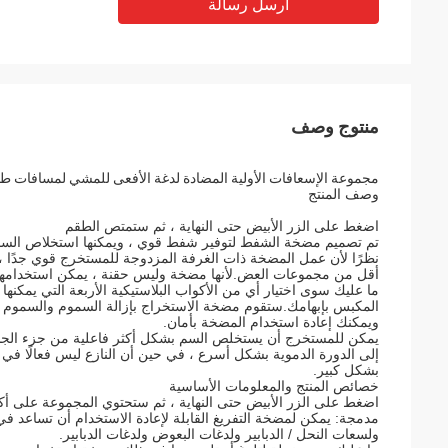
أرسل رسالة
منتوج وصف
مجموعة الإسعافات الأولية المضادة لدغة الأفعى للمشي لمسافات طو
وصف المنتج
اضغط على الزر الأبيض حتى النهاية ، ثم ستمتص الطقم
تم تصميم مضخة الشفط لتوفير شفط قوي ، ويمكنها استخلاص السم 
نظرًا لأن عمل المضخة ذات الغرفة المزدوجة للمستخرج قوي جدًا 
أقل من مجموعات العض.لأنها مضخة وليس حقنة ، يمكن استخدامها ب
ما عليك سوى اختيار أي من الأكواب البلاستيكية الأربعة التي يمك
المكبس بإبهامك.ستقوم مضخة الاستخراج بإزالة السموم والسموم 
ويمكنك إعادة استخدام المضخة بأمان.
يمكن للمستخرج أن يستخلص السم بشكل أكثر فاعلية من جزء الجس
إلى الدورة الدموية بشكل أسرع ، في حين أن النازع ليس فعالًا في 
بشكل كبير.
خصائص المنتج والمعلومات الأساسية
اضغط على الزر الأبيض حتى النهاية ، ثم ستحتوي المجموعة على 
مدمجة: يمكن لمضخة التفريغ القابلة لإعادة الاستخدام أن تساعد في
ولسعات النحل / الدبابير ولدغات البعوض ولدغات الدبابير.