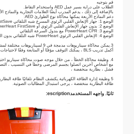
قم بتوجيه
الطلاب على دراية بسير عمل AED واستخدام النقاط.
بالإضافة إلى ذلك ، يدعم المدرب أيضًا العلامات التجارية والنماذج 
دعم النماذج الأربعة يمكنها محاكاة نوع الطوارئ AED:
الوضع 1: جهاز الإنعاش القلبي الرئوي المسرع شبه التلقائي FirstSave أو PowerHeart
الوضع 2: بدون جهاز الإنعاش القلبي الرئوي أو PowerHeart FirstSave شبه التلقائي المسرع
الوضع 3: PowerHeart CPR مع بندول السرعة التلقائي
الوضع 4: الإنعاش القلبي الرئوي PowerHeart شبه التلقائي بدون المسرع
3.يمكن محاكاة سيناريوهات مدمجة في 9 لسيناريوهات مختلفة لمشهد الإسعافات الأولية ، والمطالبات الصوتية بالكامل لتوجيه التدريب إلى
أكمل تدريب BLS ، يمكنك التوقف مؤقتًا أو المتابعة وفقًا لاحتياجات عملية BLS.
4. وظيفة محاكاة الخطأ ، من خلال موجه صوت محاكاة سيناريو اختيار جهاز التحكم عن بعد ، بما في ذلك: عملية إزالة الرجفان
مع أشخاص آخرين اتصلوا بجسم المرضى وخطأ في التنسيب ، التصحيح ف
فشل ، بطارية منخفضة ،
5 وظيفة إدارة الطاقة الكهربائية.يكتشف النظام تلقائيًا طاقة البطارية ، عندما تكون البطارية غير كافية ، سيكون للنظام ملف
طاقة البطارية منخفضة ، يرجى استبدال المطالبات الصوتية.
ثانيًا
.
واجهه المستخدم
د
escription: