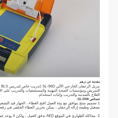
مقدمة عن درهم
مزيل الرجفان الخارجي الآلي SL-98D (تدريب خاص لتدريس BLS (دعم الحياة الأساسي) في الكليات والجامعات الطبية ، مدرسة
التمريض ومؤسسات الصحة المهنية والمستشفيات والتدريب على الاست
العلاج بالصدمة والتدريب وإثبات استخدام.
خصائص SL-D98:
1 تصميم منتج يتوافق مع بيئة العمل.افتح الغطاء ، الجهاز قيد التشغيل ؛أغلق الغطاء العلوي ، ثم يتم إغلاق الجهاز.أعزب
تشغيل وظيفة إزالة الرجفان ، يمكن تخزين الغطاء الخلفي في رقعة جها
2. محاكاة الطوارئ في الموقع AED تدفق ا