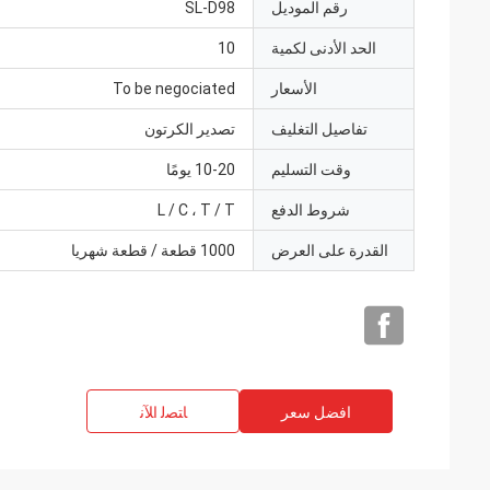
رقم الموديل
SL-D98
الحد الأدنى لكمية
10
الأسعار
To be negociated
تفاصيل التغليف
تصدير الكرتون
وقت التسليم
10-20 يومًا
شروط الدفع
L / C ، T / T
القدرة على العرض
1000 قطعة / قطعة شهريا
افضل سعر
ﺎﺘﺼﻟ ﺍﻶﻧ