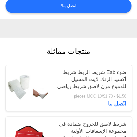
اتصل بنا!
سياسة
الخصوصية
منتجات مماثلة
ضوء Eab شريط الربط شريط
أكسيد الزنك لايت المسيل
للدموع مرن لاصق شريط رياضي
مرن
$1.58 - $1.70/pieces MOQ:10
اتّصل بنا
شريط لاصق للجروح ضمادة في
مجموعة الإسعافات الأولية