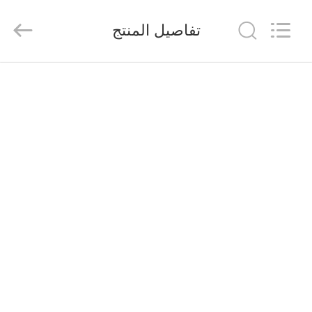
2026
Saferlife
Products
تفاصيل المنتج
Co.,
Ltd..
All
Rights
Reserved.
المنزل
المنتجات
حولنا
جولة
في
المصنع
مراقبة