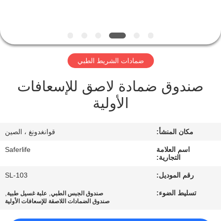
الجودة
اتصل
بنا
ضمادات الشريط الطبي
صندوق ضمادة لاصق للإسعافات
أخبار
الأولية
القضايا
مكان المنشأ:
قوانغدونغ ، الصين
اطلب
اسم العلامة
Saferlife
التجارية:
اقتباس
رقم الموديل:
SL-103
تسليط الضوء:
,
,
صندوق الجبس الطبي
علبة غسيل طبية
خريطة
صندوق الضمادات اللاصقة للإسعافات الأولية
الموقع