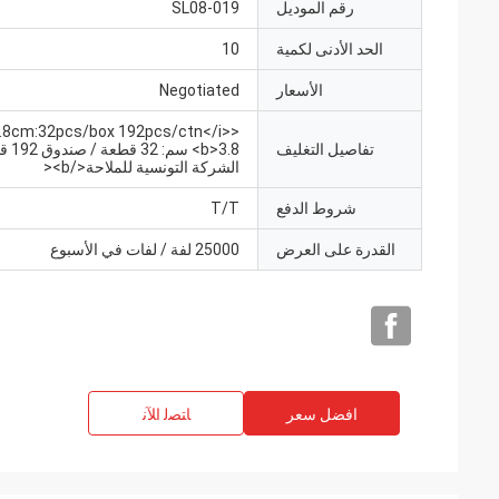
رقم الموديل
SL08-019
الحد الأدنى لكمية
10
الأسعار
Negotiated
>3.8cm:32pcs/box 192pcs/ctn</i>
تفاصيل التغليف
<b>3.8 سم
الشركة التونسية للملاحة</b><
شروط الدفع
T/T
القدرة على العرض
25000 لفة / لفات في الأسبوع
افضل سعر
ﺎﺘﺼﻟ ﺍﻶﻧ