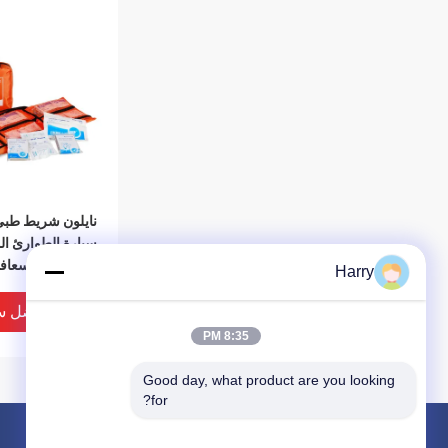
نايلون شريط طب
سيارة الطوارئ ا
الأساسية الإسعافا
Harry
لوازم 24CM
افضل س
8:35 PM
Good day, what product are you looking 
for?