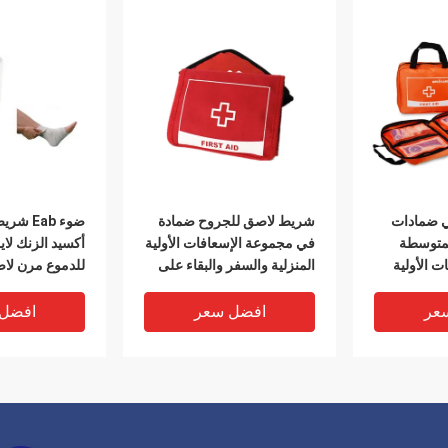
ي ضمادات
شريط لاصق للجروح ضمادة
ضوء Eab
لمتوسطة
في مجموعة الإسعافات الأولية
أكسيد الزنك لا
ت الأولية
المنزلية والسفر والبقاء على
للدموع مرن ل
قيد الحياة في حالات الطوارئ
رياضي مرن
والمشي لمسافات طويلة 18
عر
افضل سعر
افضل
سنتيمتر