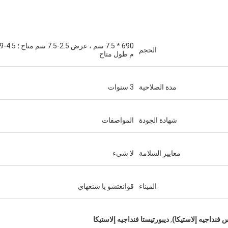
690 * 7.5 سم ، عر
الحجم
م طول متاح
مدة الصلاحية
3 سنوات
شهادة الجودة
المواصفات
معايير السلامة
لا شيء
الميناء
قوانغتشو يا شنغهاي
 فنداجيه إلاستيكا)
,
ديبورتيستا فنداجيه إلاستيكا