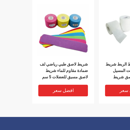
 شريط الربط شريط
شريط لاصق طبي رياضي لف
يت المسيل
ضمادة مقاوم للماء شريط
اصق شريط
لاصق مسبق للعضلات 5 سم
 سعر
افضل سعر