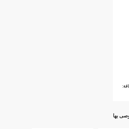
قة:
وصى بها