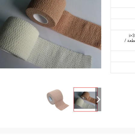
<i
: 32 قطعة / صندوق 192 قطعة /