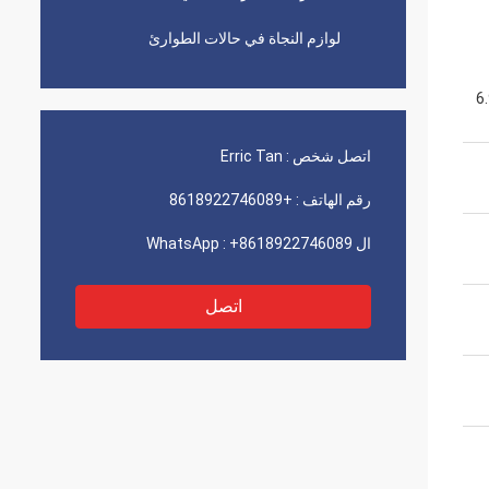
لوازم النجاة في حالات الطوارئ
ض 2.5-7.5 سم متاح ؛ 4.5-6.9
اتصل شخص :
Erric Tan
رقم الهاتف :
+8618922746089
ال WhatsApp :
+8618922746089
اتصل