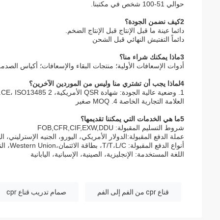
حوالي 51-100 شخص في مكتبنا.
2كيف نضمن الجودة؟
دائما عينة ما قبل الإنتاج قبل الإنتاج الضخم.
دائماً التفتيش النهائي قبل الشحن
3ماذا يمكنك شراء منا؟
أدوات الإسعافات الأولية؛ منتجات البقاء والإسعافات؛ أكياس الصد
4لماذا يجب أن تشتري منا وليس من الموردين الآخرين؟
العلامة التجارية الخاصة 4. MOQ صغير
5ما هي الخدمات التي يمكننا تقديمها؟
شروط التسليم المقبولة: FOB,CFR,CIF,EXW,DDU
عملة الدفع المقبولة:الدولار الأمريكي، اليورو، الجنيه الإسترليني، ال
أنواع الدفع المقبولة: T/T،L/C، بطاقة الائتمان،Western Union، النقدية، الإيداع؛
اللغة المستخدمة: الإنجليزية، الصينية، الإسبانية، اليابانية
قناع cpr من الفم إلى الفم
صمام تدريب قناع cpr