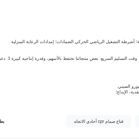
مة؛ أشرطة التشغيل الرياضي الحركي الضمادات؛ إمدادات الرعاية المنزلية
1. وضعية عالية الجودة: شهادة QSR الأمريكية، CE، ISO13485 2. وقت التسليم السريع: بعض منتجاتنا تحتفظ بالأسهم، و
يورو الصيني.
قناع صمام cpr أحادي الاتجاه
بطا