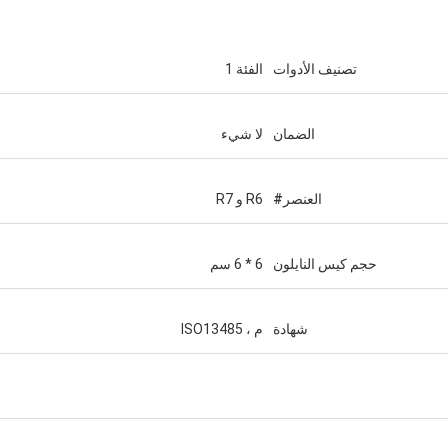
تصنيف الأدوات
الفئة 1
الضمان
لا شيء
العنصر#
R6 و R7
حجم كيس النايلون
6 * 6 سم
شهادة
م ، ISO13485