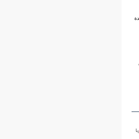
دة
 أوقيانوسيا ((5.00 ٪، أوروبا