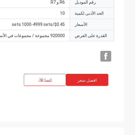
رقم الموديل
R6 و R7
الحد الأدنى لكمية
10
الأسعار
$0.45/sets 1000-4999 sets
القدرة على العرض
920000 مجموعة / مجموعات في الأسبوع
افضل سعر
ﺎﺘﺼﻟ ﺍﻶﻧ