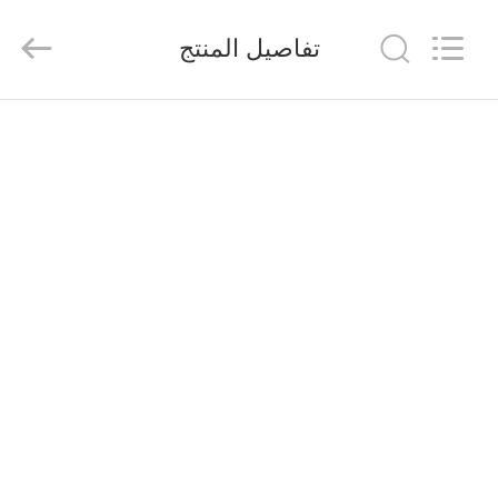
2026
Saferlife
Products
تفاصيل المنتج
Co.,
Ltd..
All
Rights
Reserved.
المنزل
المنتجات
حولنا
جولة
في
المصنع
مراقبة