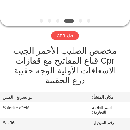
الجودة
اتصل
بنا
قناع CPR
مخصص الصليب الأحمر الجيب
أخبار
Cpr قناع المفاتيح مع قفازات
القضايا
الإسعافات الأولية الوجه حقيبة
درع الحقيبة
اطلب
اقتباس
مكان المنشأ:
قوانغدونغ ، الصين
اسم العلامة
Saferlife /OEM
التجارية:
خريطة
رقم الموديل:
SL-R6
الموقع