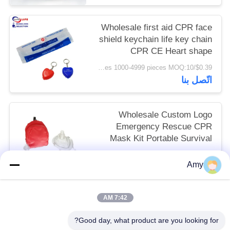
Wholesale first aid CPR face
shield keychain life key chain
CPR CE Heart shape
$0.39/pieces 1000-4999 pieces MOQ:10
اتّصل بنا
Wholesale Custom Logo
Emergency Rescue CPR
Mask Kit Portable Survival
CPR Mask Kit
$2.99/pieces 200-999 pieces MOQ:10
Amy
اتّصل بنا
7:42 AM
فئات شعبية
جميع
Good day, what product are you looking for?