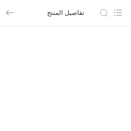
2026
Saferlife
Products
تفاصيل المنتج
Co.,
Ltd..
All
Rights
Reserved.
المنزل
المنتجات
حولنا
جولة
في
المصنع
مراقبة