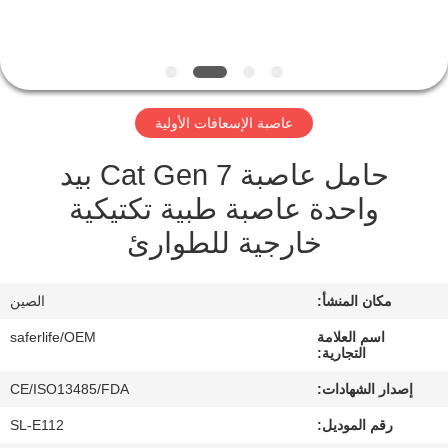
الجودة
اتصل
بنا
عاصبة الإسعافات الأولية
حامل عاصبة Cat Gen 7 بيد
أخبار
واحدة عاصبة طبية تكتيكية
القضايا
خارجية للطوارئ
اطلب
مكان المنشأ:
الصين
اقتباس
اسم العلامة
saferlife/OEM
التجارية:
إصدار الشهادات:
CE/ISO13485/FDA
خريطة
رقم الموديل:
SL-E112
الموقع