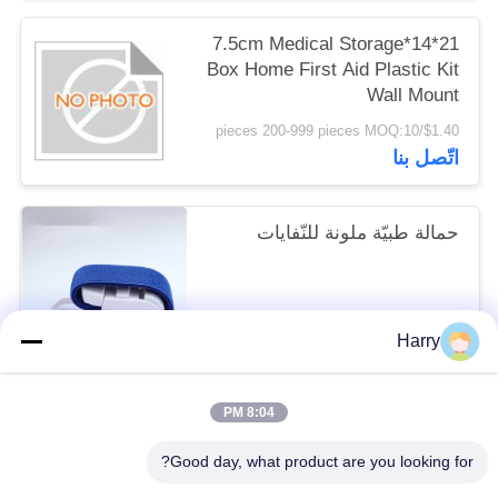
21*14*7.5cm Medical Storage
Box Home First Aid Plastic Kit
Wall Mount
$1.40/pieces 200-999 pieces MOQ:10
اتّصل بنا
حمالة طبيّة ملونة للنّفايات
$0.46/pieces 500-999 pieces MOQ:10
Harry
اتّصل بنا
8:04 PM
فئات شعبية
جميع
Good day, what product are you looking for?