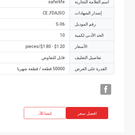
اسم العلامة التجارية
saferlife
إصدار الشهادات
CE ,FDA,ISO
رقم الموديل
S-06
الحد الأدنى لكمية
10
الأسعار
$1.20 - $1.80/pieces
تفاصيل التغليف
قابل للتفاوض
القدرة على العرض
50000 قطعة / قطعة شهريا
افضل سعر
ﺎﺘﺼﻟ ﺍﻶﻧ