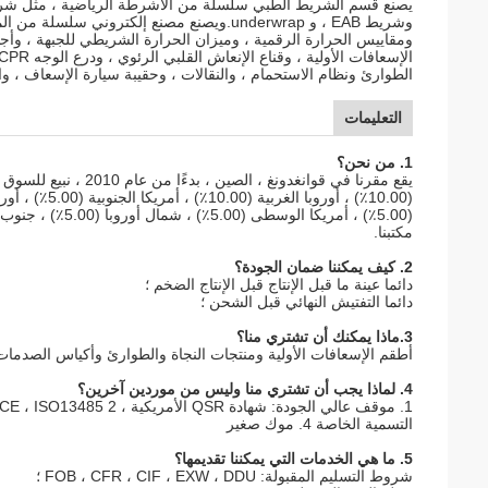
وشريط EAB ، و underwrap.ويصنع مصنع إلكتروني
ومقاييس الحرارة الرقمية ، وميزان الحرارة الشريطي للجبهة ، وأج
الطوارئ ونظام الاستحمام ، والنقالات ، وحقيبة سيارة الإسعاف ، وال
التعليمات
1. من نحن؟
مكتبنا.
2. كيف يمكننا ضمان الجودة؟
دائما عينة ما قبل الإنتاج قبل الإنتاج الضخم ؛
دائما التفتيش النهائي قبل الشحن ؛
3.ماذا يمكنك أن تشتري منا؟
أطقم الإسعافات الأولية ومنتجات النجاة والطوارئ وأكياس الصدمات
4. لماذا يجب أن تشتري منا وليس من موردين آخرين؟
التسمية الخاصة 4. موك صغير
5. ما هي الخدمات التي يمكننا تقديمها؟
شروط التسليم المقبولة: FOB ، CFR ، CIF ، EXW ، DDU ؛