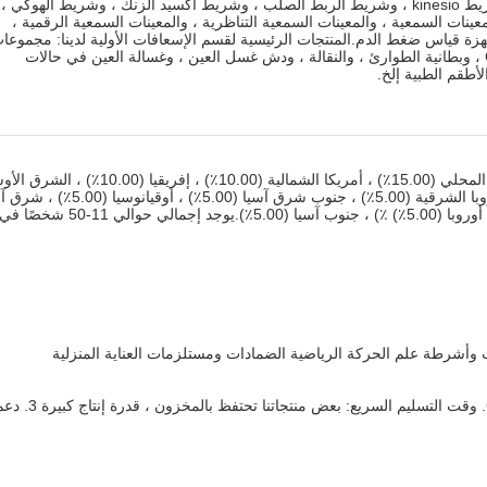
يصنع قسم الشريط الطبي سلسلة من الأشرطة الرياضية ، مثل شريط kinesio ، وشريط الربط الصلب ، وشريط أكسيد الزنك ، وشريط الهوكي ،
 سلسلة من المعينات السمعية ، والمعينات السمعية التناظرية ، والمعينات السمعية الرقمية ،
هزة قياس ضغط الدم.المنتجات الرئيسية لقسم الإسعافات الأولية لدينا: مجموعا
الإسعافات الأولية ، وقناع الإنعاش القلبي الرئوي ، ودرع الوجه CPR ، وبطانية الطوارئ ، والنقالة ، ودش غسل العين ، وغسالة العين في حالات
أطقم الطبية إلخ.
يقع مقرنا في قوانغدونغ ، الصين ، بدءًا من عام 2010 ، نبيع للسوق المحلي (15.00٪) ، أمريكا الشمالية (10.00٪) ، إفريق
(10.00٪) ، أوروبا الغربية (10.00٪) ، أمريكا الجنوبية (5.00٪) ، أوروبا الشرقية (5.00٪) ، جنوب شرق آسيا (5.00٪) 
(5.00٪) ، أمريكا الوسطى (5.00٪) ، شمال أوروبا (5.00٪) ، جنوب أوروبا (5.00٪) ٪) ، جنوب آسيا (5.00٪).يوجد إجمالي حوالي 11-50 شخصًا 
 وأشرطة علم الحركة الرياضية الضمادات ومستلزمات العناية المنزلية
1. موقف عالي الجودة: شهادة QSR الأمريكية ، CE ، ISO13485 2. وقت التسليم السريع: بعض منتجاتنا تحتفظ بالمخزون ، قد