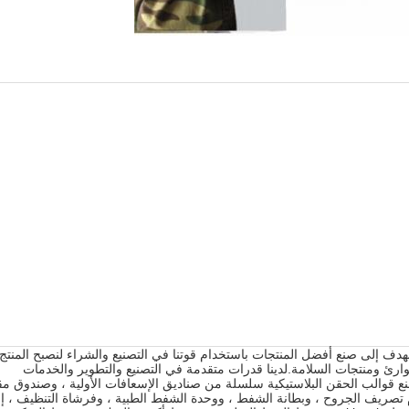
 SAFEERLIFE PRODUCTS في عام 2009. نحن نهدف إلى صنع أفضل المنتجات باستخدام قوتنا في التصنيع والشراء لنصبح المنتج
ارئ ومنتجات السلامة.لدينا قدرات متقدمة في التصنيع والتطوير والخدمات
صنع قوالب الحقن البلاستيكية سلسلة من صناديق الإسعافات الأولية ، وصندوق مق
ام تصريف الجروح ، وبطانة الشفط ، ووحدة الشفط الطبية ، وفرشاة التنظيف ، إل