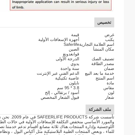
تخصيص
غرض
قيمة
يكتب
أجهزة الإسعافات الأولية
اسم العلامة التجارية
Saferlife
مكان المنشأ
الصين
قوانغدونغ
تصنيف الصك
الدرجة الأولى
مصدر الطاقة
يدوي
ضمان
سنة واحدة
خدمة ما بعد البيع
الدعم الفني عبر الإنترنت
اسم المنتج
عاصبة تكتيكية
مادة
نايلون
مقاس
3.8 * 95 سم
لون
أسود / برتقالي ، إلخ
شعار
قبول الشعار المخصص
ملف الشركة
تأسست شركة
والمورد الأساسي منخفض التكلفة للإسعافات الأولية في حالات الطو
اللوجستية وإدارة المنتجات.هناك ثلاثة مصانع أقسام تدعم خدمتنا.ت
للماء ، وبعض المنتجات الطبية البلاستيكية مثل أكياس البول ، ونظ