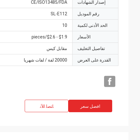
إصدار الشهادات
CE/ISO13485/FDA
رقم الموديل
SL-E112
الحد الأدنى لكمية
10
الأسعار
$1.9 - $2.6/pieces
تفاصيل التغليف
مقابل كيس
القدرة على العرض
20000 لفة / لفات شهريا
افضل سعر
ﺎﺘﺼﻟ ﺍﻶﻧ