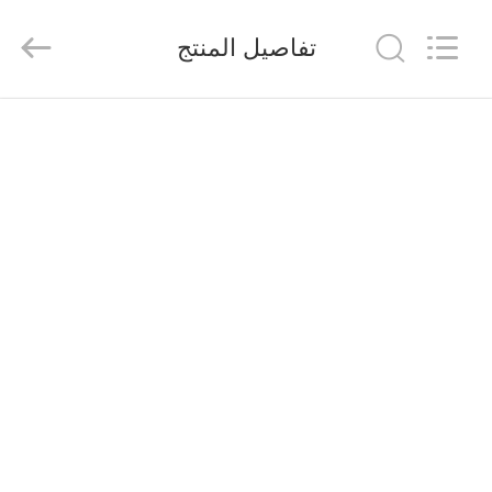
2026
Saferlife
Products
تفاصيل المنتج
Co.,
Ltd..
All
Rights
Reserved.
المنزل
المنتجات
حولنا
جولة
في
المصنع
مراقبة