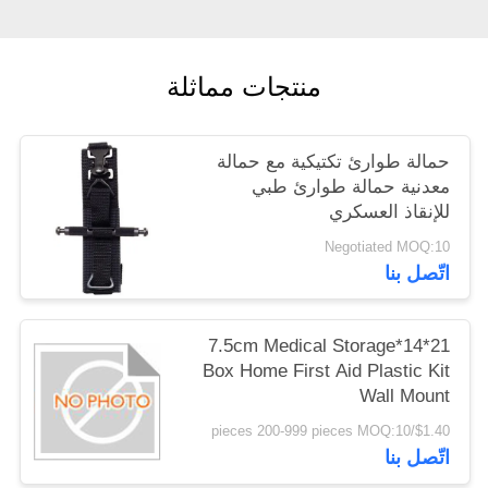
سياسة
منتجات مماثلة
الخصوصية
حمالة طوارئ تكتيكية مع حمالة
معدنية حمالة طوارئ طبي
للإنقاذ العسكري
Negotiated MOQ:10
اتّصل بنا
21*14*7.5cm Medical Storage
Box Home First Aid Plastic Kit
Wall Mount
$1.40/pieces 200-999 pieces MOQ:10
اتّصل بنا